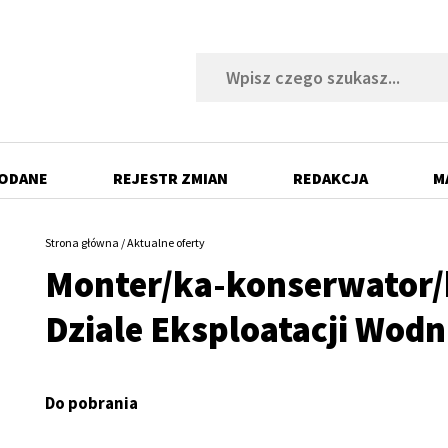
Szukaj
DODANE
REJESTR ZMIAN
REDAKCJA
M
Strona główna
Aktualne oferty
Ścieżka
Monter/ka-konserwator/k
nawigacyjna
Dziale Eksploatacji Wodn
Do pobrania