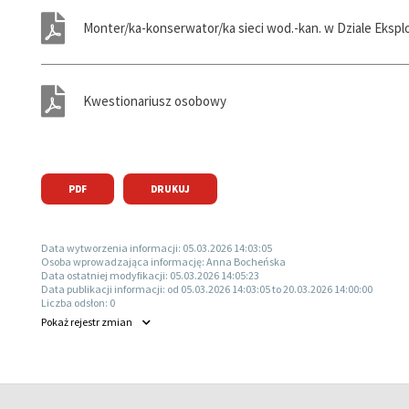
Monter/ka-konserwator/ka sieci wod.-kan. w Dziale Ekspl
Kwestionariusz osobowy
PDF
DRUKUJ
Data wytworzenia informacji:
05.03.2026 14:03:05
Osoba wprowadzająca informację:
Anna Bocheńska
Data ostatniej modyfikacji:
05.03.2026 14:05:23
Data publikacji informacji:
od 05.03.2026 14:03:05 to 20.03.2026 14:00:00
Liczba odsłon:
0
Pokaż
rejestr zmian