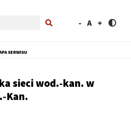
Zmniejsz
Resetuj
Zwiększ
rozmiar
rozmiar
rozmiar
czcionki
czcionki
czcionki
APA SERWISU
a sieci wod.-kan. w
.-Kan.