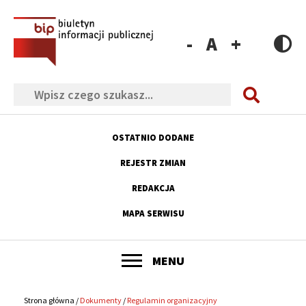
Przejdź
Przejdź
Przejdź
Przejdź
do
do
do
do
menu
treści
wyszukiwania
stopki
Zmniejsz
Resetuj
Zwiększ
rozmiar
rozmiar
rozmiar
Szukaj
czcionki
czcionki
czcionki
OSTATNIO DODANE
Menu
REJESTR ZMIAN
górne
REDAKCJA
MAPA SERWISU
POKAŻ
MENU
Główne
menu
Strona główna
Dokumenty
Regulamin organizacyjny