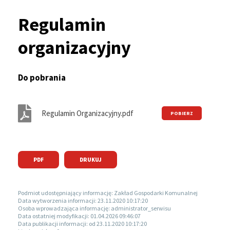
Ścieżka
serwisu
Regulamin
nawigacyjna
organizacyjny
Do pobrania
Regulamin Organizacyjny.pdf
PDF
DRUKUJ
Podmiot udostępniający informację:
Zakład Gospodarki Komunalnej
Data wytworzenia informacji:
23.11.2020 10:17:20
Osoba wprowadzająca informację:
administrator_serwisu
Data ostatniej modyfikacji:
01.04.2026 09:46:07
Data publikacji informacji:
od 23.11.2020 10:17:20