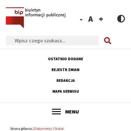
Przejdź
Przejdź
Przejdź
Przejdź
do
do
do
do
menu
treści
wyszukiwania
stopki
Zmniejsz
Resetuj
Zwiększ
rozmiar
rozmiar
rozmiar
Szukaj
czcionki
czcionki
czcionki
OSTATNIO DODANE
Menu
REJESTR ZMIAN
górne
REDAKCJA
MAPA SERWISU
POKAŻ
MENU
Główne
menu
Strona główna
Dokumenty
Statut