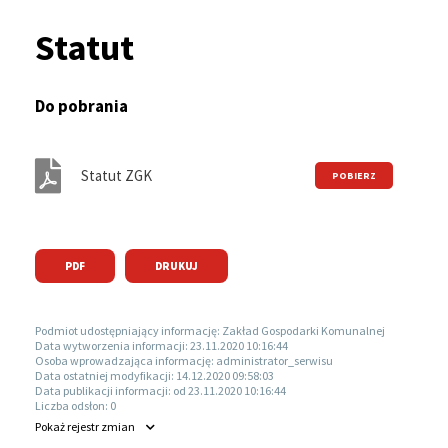
Ścieżka
serwisu
Statut
nawigacyjna
Do pobrania
Statut ZGK
PDF
DRUKUJ
Podmiot udostępniający informację:
Zakład Gospodarki Komunalnej
Data wytworzenia informacji:
23.11.2020 10:16:44
Osoba wprowadzająca informację:
administrator_serwisu
Data ostatniej modyfikacji:
14.12.2020 09:58:03
Data publikacji informacji:
od 23.11.2020 10:16:44
Liczba odsłon:
0
Pokaż
rejestr zmian