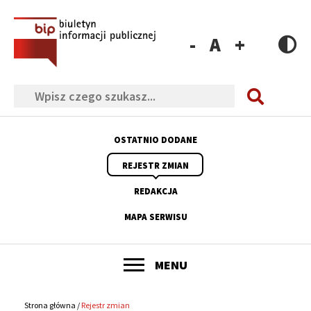
Przejdź
Przejdź
Przejdź
Przejdź
do
do
do
do
menu
treści
wyszukiwania
stopki
Zmniejsz
Resetuj
Zwiększ
rozmiar
rozmiar
rozmiar
Szukaj
czcionki
czcionki
czcionki
OSTATNIO DODANE
Menu
REJESTR ZMIAN
górne
REDAKCJA
MAPA SERWISU
POKAŻ
MENU
Główne
menu
Strona główna
Rejestr zmian