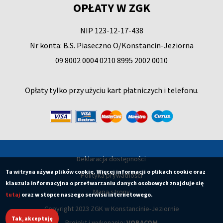
OPŁATY W ZGK
NIP 123-12-17-438
Nr konta: B.S. Piaseczno O/Konstancin-Jeziorna
09 8002 0004 0210 8995 2002 0010
Opłaty tylko przy użyciu kart płatniczych i telefonu.
Deklaracja dostępności
Ta witryna używa plików cookie. Więcej informacji o plikach cookie oraz
Polityka prywatności
klauzula informacyjna o przetwarzaniu danych osobowych znajduje się
Mapa strony
tutaj
oraz w stopce naszego serwisu internetowego.
Copyright 2023 ZGK w Konstancinie-Jeziornie
Tak, akceptuję
Projekt i wykonanie:
VOBACOM