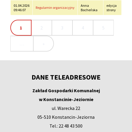
01.04.2026
Anna
edycja
Regulamin organizacyjny
09:46:07
Bocheńska
strony
Bieżąca
1
Strona
2
Strona
3
Strona
4
Strona
5
Stronicowanie
strona
…
Ostatnia
»
strona
DANE TELEADRESOWE
Zakład Gospodarki Komunalnej
w Konstancinie-Jeziornie
ul. Warecka 22
05-510 Konstancin-Jeziorna
Tel.: 22 48 43 500