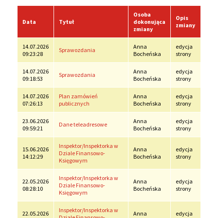
Ścieżka
serwisu
Osoba
Opis
nawigacyjna
Data
Tytuł
dokonująca
zmiany
zmiany
14.07.2026
Anna
edycja
Sprawozdania
09:23:28
Bocheńska
strony
14.07.2026
Anna
edycja
Sprawozdania
09:18:53
Bocheńska
strony
14.07.2026
Plan zamówień
Anna
edycja
07:26:13
publicznych
Bocheńska
strony
23.06.2026
Anna
edycja
Dane teleadresowe
09:59:21
Bocheńska
strony
Inspektor/Inspektorka w
15.06.2026
Anna
edycja
Dziale Finansowo-
14:12:29
Bocheńska
strony
Księgowym
Inspektor/Inspektorka w
22.05.2026
Anna
edycja
Dziale Finansowo-
08:28:10
Bocheńska
strony
Księgowym
Inspektor/Inspektorka w
22.05.2026
Anna
edycja
Dziale Finansowo-