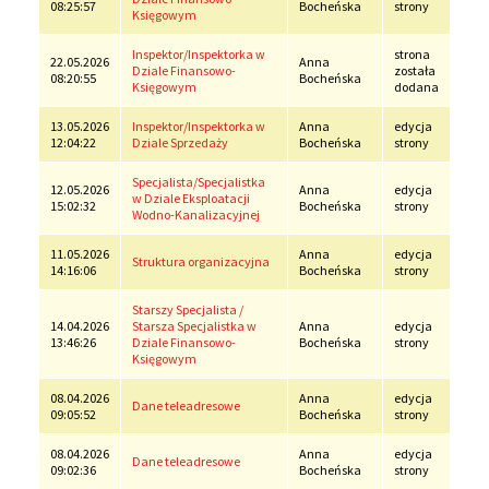
08:25:57
Bocheńska
strony
Księgowym
Inspektor/Inspektorka w
strona
22.05.2026
Anna
Dziale Finansowo-
została
08:20:55
Bocheńska
Księgowym
dodana
13.05.2026
Inspektor/Inspektorka w
Anna
edycja
12:04:22
Dziale Sprzedaży
Bocheńska
strony
Specjalista/Specjalistka
12.05.2026
Anna
edycja
w Dziale Eksploatacji
15:02:32
Bocheńska
strony
Wodno-Kanalizacyjnej
11.05.2026
Anna
edycja
Struktura organizacyjna
14:16:06
Bocheńska
strony
Starszy Specjalista /
14.04.2026
Starsza Specjalistka w
Anna
edycja
13:46:26
Dziale Finansowo-
Bocheńska
strony
Księgowym
08.04.2026
Anna
edycja
Dane teleadresowe
09:05:52
Bocheńska
strony
08.04.2026
Anna
edycja
Dane teleadresowe
09:02:36
Bocheńska
strony