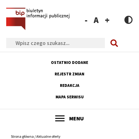
Przejdź
Przejdź
Przejdź
Przejdź
do
do
do
do
menu
treści
wyszukiwania
stopki
Zmniejsz
Resetuj
Zwiększ
rozmiar
rozmiar
rozmiar
Szukaj
czcionki
czcionki
czcionki
OSTATNIO DODANE
Menu
REJESTR ZMIAN
górne
REDAKCJA
MAPA SERWISU
POKAŻ
MENU
Główne
menu
Strona główna
Aktualne oferty